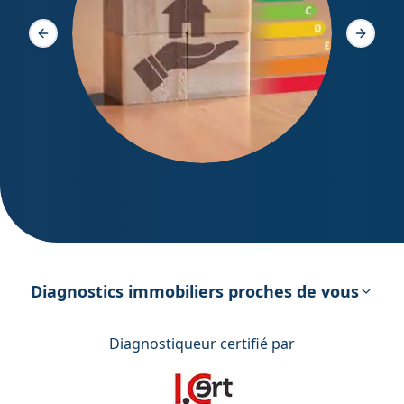
Diagno
Slide précédente
Slide s
DPE – Diagnostic de Performance
énergétique
Diagnostics immobiliers proches de vous
Diagnostiqueur certifié par